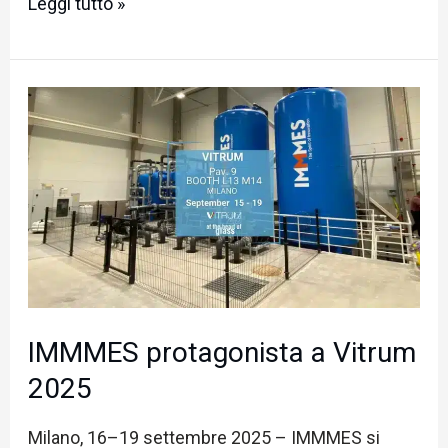
Leggi tutto »
IMMMES
protagonista
a
Vitrum
2025
IMMMES protagonista a Vitrum
2025
Milano, 16–19 settembre 2025 – IMMMES si