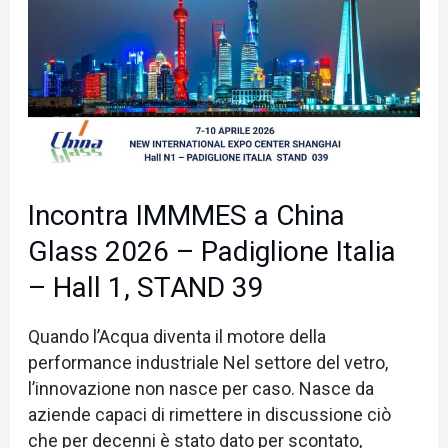
a
China
Glass
2026
–
Padiglione
Italia
–
Incontra IMMMES a China
Hall
Glass 2026 – Padiglione Italia
1,
STAND
– Hall 1, STAND 39
39
Quando l’Acqua diventa il motore della
performance industriale Nel settore del vetro,
l’innovazione non nasce per caso. Nasce da
aziende capaci di rimettere in discussione ciò
che per decenni è stato dato per scontato,