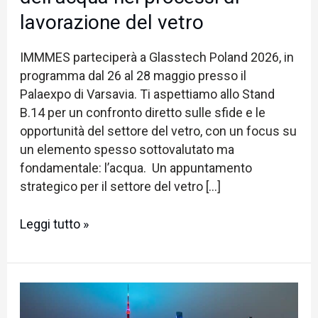
-
lavorazione del vetro
Tech
Poland
IMMMES parteciperà a Glasstech Poland 2026, in
e
programma dal 26 al 28 maggio presso il
scopri
Palaexpo di Varsavia. Ti aspettiamo allo Stand
il
B.14 per un confronto diretto sulle sfide e le
valore
opportunità del settore del vetro, con un focus su
dell’acqua
un elemento spesso sottovalutato ma
nei
fondamentale: l’acqua. Un appuntamento
processi
strategico per il settore del vetro […]
di
lavorazione
Leggi tutto »
del
vetro
Incontra
IMMMES