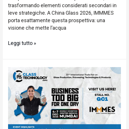
trasformando elementi considerati secondari in
leve strategiche. A China Glass 2026, IMMMES
porta esattamente questa prospettiva: una
visione che mette l’acqua
Leggi tutto »
Scopri
le
novità
di
IMMMES
al
Zak
Glass