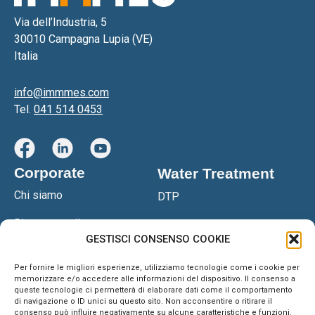
Via dell’Industria, 5
30010 Campagna Lupia (VE)
Italia
info@immmes.com
Tel.
041 514 0453
Corporate
Water Treatment
Chi siamo
DTP
Ricerca e sviluppo
DTPS
GESTISCI CONSENSO COOKIE
Certificazioni
Filtropressa DGS
Per fornire le migliori esperienze, utilizziamo tecnologie come i cookie per
Network
memorizzare e/o accedere alle informazioni del dispositivo. Il consenso a
Impianto OSM
queste tecnologie ci permetterà di elaborare dati come il comportamento
di navigazione o ID unici su questo sito. Non acconsentire o ritirare il
Blog & News
Anteaone
consenso può influire negativamente su alcune caratteristiche e funzioni.