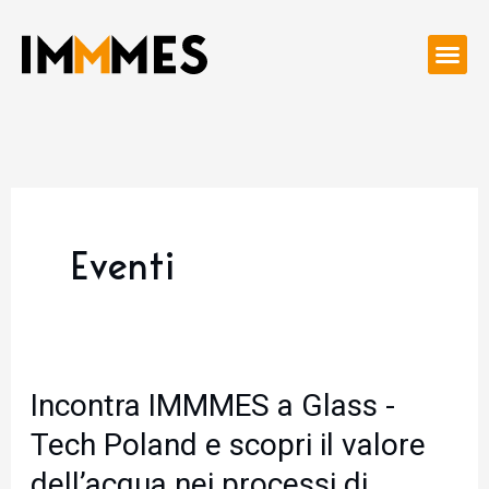
Vai
al
contenuto
Eventi
Incontra
Incontra IMMMES a Glass -
IMMMES
Tech Poland e scopri il valore
a
dell’acqua nei processi di
Glass