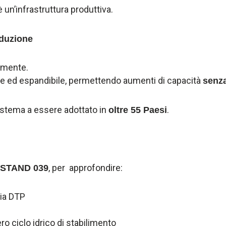
 un’infrastruttura produttiva.
oduzione
amente.
e ed espandibile, permettendo aumenti di capacità
senza
sistema a essere adottato in
.
oltre 55 Paesi
, per approfondire:
1, STAND 039
ia DTP
ero ciclo idrico di stabilimento