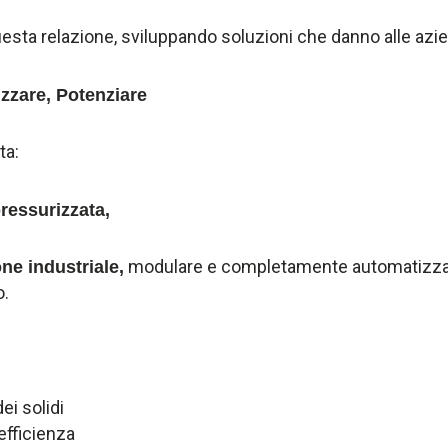
uesta relazione, sviluppando soluzioni che danno alle az
izzare, Potenziare
ta:
ressurizzata,
modulare e completamente automatizzat
ne industriale,
o.
ei solidi
 efficienza