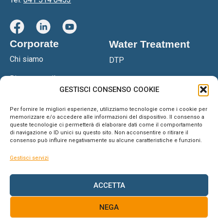
Corporate
Water Treatment
Chi siamo
DTP
Ricerca e sviluppo
DTPS
GESTISCI CONSENSO COOKIE
Certificazioni
Filtropressa DGS
Per fornire le migliori esperienze, utilizziamo tecnologie come i cookie per
Network
memorizzare e/o accedere alle informazioni del dispositivo. Il consenso a
Impianto OSM
queste tecnologie ci permetterà di elaborare dati come il comportamento
di navigazione o ID unici su questo sito. Non acconsentire o ritirare il
Blog & News
Anteaone
consenso può influire negativamente su alcune caratteristiche e funzioni.
Supporto
Addolcitore
Gestisci servizi
Contatti
ACCETTA
NEGA