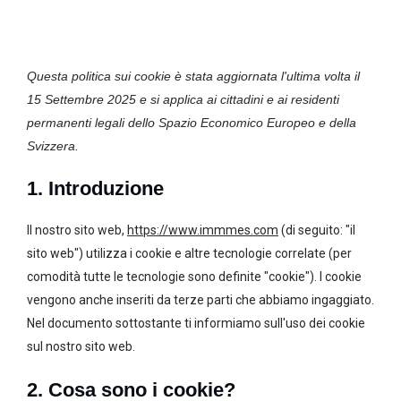
Consent
Consent
Consent
Consent
Consent
Consent
Consent
Consent
Consent
Preferenze
Statistiche
Marketing
Questa politica sui cookie è stata aggiornata l'ultima volta il
to
to
to
to
to
to
to
to
to
15 Settembre 2025 e si applica ai cittadini e ai residenti
service
service
service
service
service
service
service
service
service
permanenti legali dello Spazio Economico Europeo e della
elementor
wordpress
google-
google-
google-
youtube
wpml
complianz
varie
Svizzera.
analytics
fonts
recaptcha
1. Introduzione
Il nostro sito web,
https://www.immmes.com
(di seguito: "il
sito web") utilizza i cookie e altre tecnologie correlate (per
comodità tutte le tecnologie sono definite "cookie"). I cookie
vengono anche inseriti da terze parti che abbiamo ingaggiato.
Nel documento sottostante ti informiamo sull'uso dei cookie
sul nostro sito web.
2. Cosa sono i cookie?