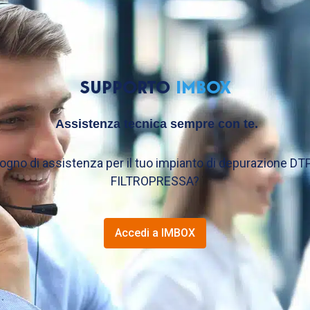
SUPPORTO
IMBOX
Assistenza tecnica sempre con te.
sogno di assistenza per il tuo impianto di depurazione DTP
FILTROPRESSA?
Accedi a IMBOX