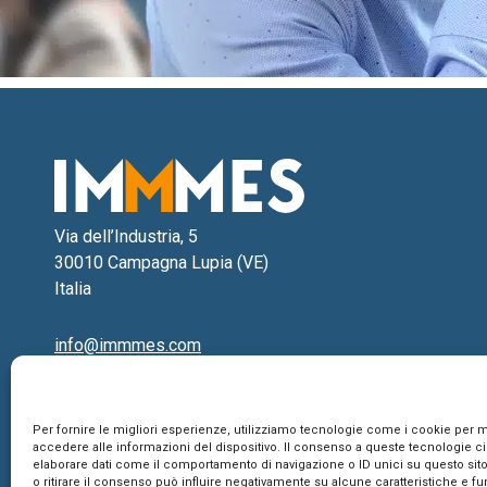
Via dell’Industria, 5
30010 Campagna Lupia (VE)
Italia
info@immmes.com
Tel.
041 514 0453
Per fornire le migliori esperienze, utilizziamo tecnologie come i cookie per
accedere alle informazioni del dispositivo. Il consenso a queste tecnologie ci
elaborare dati come il comportamento di navigazione o ID unici su questo sit
o ritirare il consenso può influire negativamente su alcune caratteristiche e fu